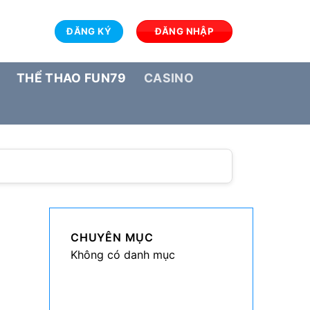
ĐĂNG KÝ
ĐĂNG NHẬP
THỂ THAO FUN79
CASINO
CHUYÊN MỤC
Không có danh mục