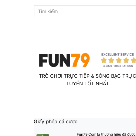
TRÒ CHƠI TRỰC TIẾP & SÒNG BẠC TRỰ
TUYẾN TỐT NHẤT
Giấy phép cá cược:
Fun79 Com là thương hiệu đã được