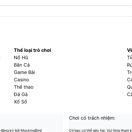
Thể loại trò chơi
Về
Nổ Hũ
Ti
Bắn Cá
Rú
Game Bài
Tr
C
Casino
Cá
Thể thao
Qu
Đá Gà
Câ
Xổ Số
Chơi có trách nhiệm:
 đăng ký bởi MockingBird
Cờ bạc có thể gây hại. Vui lòng tham 