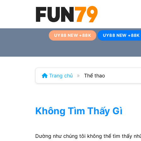
Bỏ
qua
nội
dung
UY88 NEW +88K
UY88 NEW +88K
»
Trang chủ
Thể thao
Không Tìm Thấy Gì
Dường như chúng tôi không thể tìm thấy nhữ