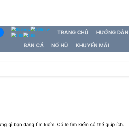
TRANG CHỦ
HƯỚNG DẪN
BẮN CÁ
NỔ HŨ
KHUYẾN MÃI
ng gì bạn đang tìm kiếm. Có lẽ tìm kiếm có thể giúp ích.