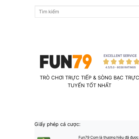
TRÒ CHƠI TRỰC TIẾP & SÒNG BẠC TRỰ
TUYẾN TỐT NHẤT
Giấy phép cá cược:
Fun79 Com là thương hiệu đã được