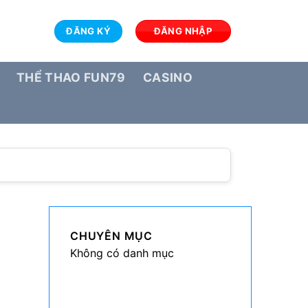
ĐĂNG KÝ
ĐĂNG NHẬP
THỂ THAO FUN79
CASINO
CHUYÊN MỤC
Không có danh mục