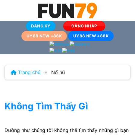
Bỏ
qua
nội
dung
ĐĂNG KÝ
ĐĂNG NHẬP
UY88 NEW +88K
UY88 NEW +88K
»
Trang chủ
Nổ hũ
Không Tìm Thấy Gì
Dường như chúng tôi không thể tìm thấy những gì bạn