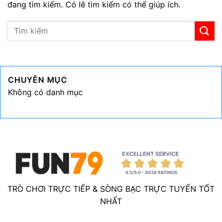
đang tìm kiếm. Có lẽ tìm kiếm có thể giúp ích.
CHUYÊN MỤC
Không có danh mục
TRÒ CHƠI TRỰC TIẾP & SÒNG BẠC TRỰC TUYẾN TỐT
NHẤT