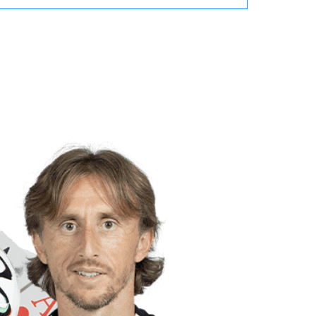
#11Fun79 #12Fun79 #13Fun79 #14Fun79
9 #05Fun79 #06Fun79 #07Fun79 #08Fun79