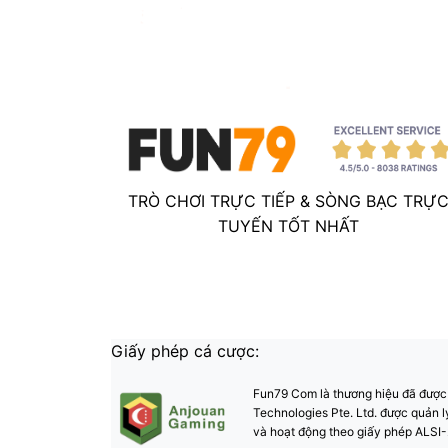
TRÒ CHƠI TRỰC TIẾP & SÒNG BẠC TRỰC
TUYẾN TỐT NHẤT
Giấy phép cá cược:
Fun79 Com là thương hiệu đã được 
Technologies Pte. Ltd. được quản lý
và hoạt động theo giấy phép ALSI